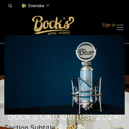
Svenska
Sign in
All Events
Finland
Bock's Oktoberfest 2024!
🍺🎉🥨🍻
Section Subtitle