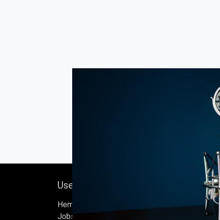
Useful Links
Om oss
Hem
Bock's Corner Brewer
Jobs
oberoende bryggeri b