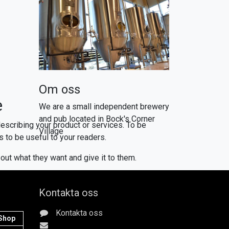
Om oss
e
We are a small independent brewery
and pub located in Bock's Corner
escribing your product or services. To be
Village
 to be useful to your readers.
 out what they want and give it to them.
Kontakta oss
Kontakta oss
Shop