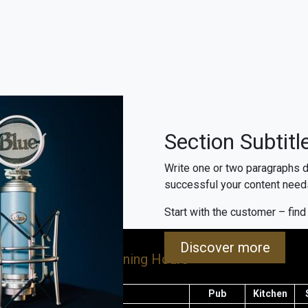
Section Subtitl
Write one or two paragraphs d
successful your content needs
Start with the customer – find
Discover more
Opening Hours
y är ett litet
Pub
Kitchen
eläget i hjärtat