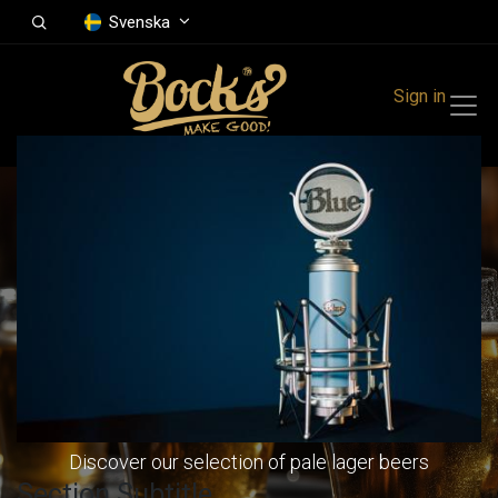
Svenska
Sign in
Our Pale
Lager's
Discover our selection of pale lager beers
Section Subtitle