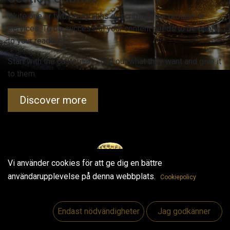
Write one or two paragraphs describing your product or
services. To be successful your content needs to be useful
to your readers.
Start with the customer – find out what they want and give it
to them.
Discover more
Vi använder cookies för att ge dig en bättre
användarupplevelse på denna webbplats.
Cookiepolicy
Endast nödvändigheter
Jag godkänner