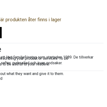
r produkten åter finns i lager
e
 ett litet familjeföretag som startades 1989. De tillverkar
escribing your product or services. To be
, safter, gurksallad och även godsaker.
 to be useful to your readers.
 out what they want and give it to them.
rd