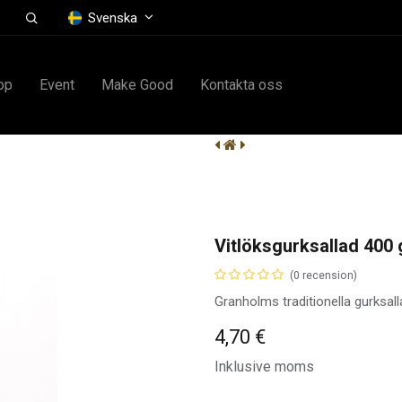
Svenska
op
Event
Make Good
Kontakta oss
Vitlöksgurksallad 400 
(0 recension)
Granholms traditionella gurksall
4,70
€
Inklusive moms