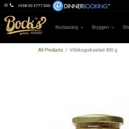
H
+358 50 3777 000
Restaurang
Bryggeri
Sh
All Products
Vitlöksgurksallad 400 g