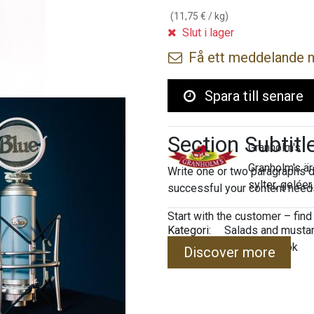
(
11,75
€
/
kg
)
Slut i lager
Få ett meddelande nä
Spara till senare
Section Subtitl
Granholm's
Granholm's är
Write one or two paragraphs d
sylter, geléer
successful your content needs
Start with the customer – find
Kategori:
Salads and musta
Tags:
Sallad
Gurka
Vitlök
Discover more