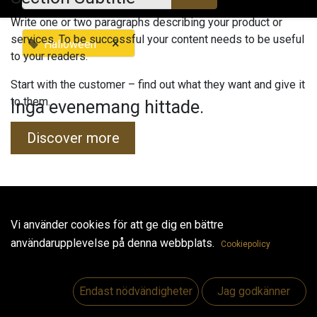
Write one or two paragraphs describing your product or
services. To be successful your content needs to be useful
×
Halloween
to your readers.
Start with the customer – find out what they want and give it
to them.
Inga evenemang hittade.
Discover more
Useful Links
Vi använder cookies för att ge dig en bättre
användarupplevelse på denna webbplats.
Hem
Cookiepolicy
Jobs
Make Good
Endast nödvändigheter
Jag godkänner
Kontakta oss