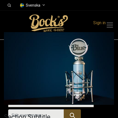
Svenska
Sign in
Events
Festivals
Family Events
Music Event
Kommande evenemang
Section Subtitle