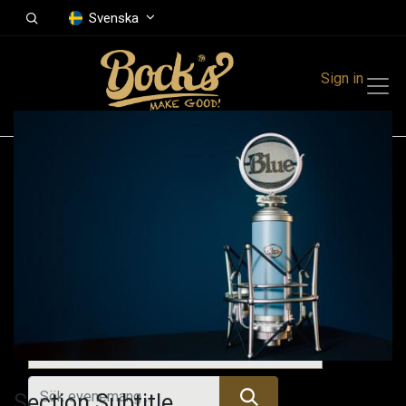
Svenska
Sign in
Events
Festivals
Family Events
Music Event
Kommande evenemang
Section Subtitle