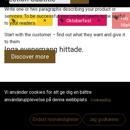
Write one or two paragraphs describing your product or
services. To be successful your content needs to be useful
Hay
×
×
BeerFest
Oktoberfest
to your readers.
Mar
Start with the customer – find out what they want and give it
to them.
Inga evenemang hittade.
Discover more
Vi använder cookies för att ge dig en bättre
Useful Links
användarupplevelse på denna webbplats.
Cookiepolicy
Hem
Jobs
Endast nödvändigheter
Jag godkänner
Make Good
Kontakta oss