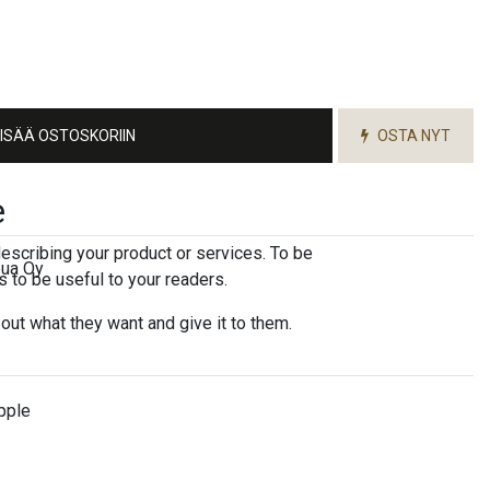
LISÄÄ OSTOSKORIIN
OSTA NYT
e
escribing your product or services. To be
pua Oy
 to be useful to your readers.
 out what they want and give it to them.
pple