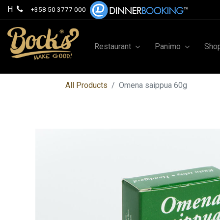
H
+358 50 3777 000
Restaurant
Panimo
Sho
All Products
Omena saippua 60g