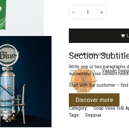
Section Subtitl
LISÄÄ TOIVELISTALLE
Write one or two paragraphs d
Vaasan Saip
successful your content needs
Start with the customer – find
Discover more
Category:
Soap
Vasa Tvål
A
Tags:
Saippua