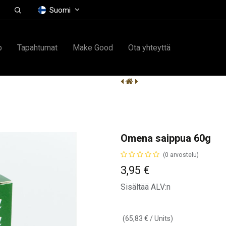
Suomi
p
Tapahtumat
Make Good
Ota yhteyttä
Omena saippua 60g
(0 arvostelu)
3,95
€
Sisältää ALV:n
(
65,83
€
/
Units
)