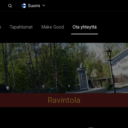
Suomi
p
Tapahtumat
Make Good
Ota yhteyttä
Ravintola