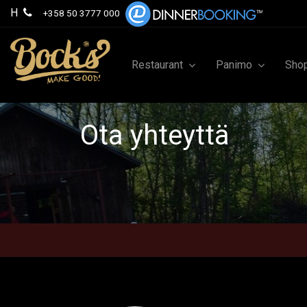
H
+358 50 3777 000
Restaurant
Panimo
Sho
Ota yhteyttä