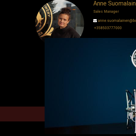
Anne Suomalain
Sales Manager
anne.suomalainen@bo
+358503777000
Anne on asiakaskeskeinen
tiiminjohtamisessa erino
vuorovaikutustaitojensa 
asiakaskokemuksen merki
vieraanvaraisen ympäristö
odotukset, mikä tekee 
mille tahansa organisaati