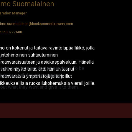
imo Suomalainen
eration Manager
timo.suomalainen@bockscornerbrewery.com
58503777600
mo on kokenut ja taitava ravintolapäällikkö, jolla
e
 intohimoinen suhtautuminen
eraanvaraisuuteen ja asiakaspalveluun. Hänellä
escribing your product or services. To be
 vahva näyttö siitä, että hän on luonut
 to be useful to your readers.
eraanvaraisia ympäristöjä ja tarjoillut
ikkeuksellisia ruokailukokemuksia vierailijoille.
 out what they want and give it to them.