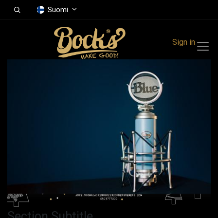
Suomi
Sign in
Section Subtitle