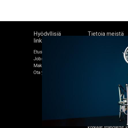
Hyödyllisiä
Tietoja meistä
linkkejä
Bock's Corner Brewe
Etusivu
itsenäinen panimo 
Jobs
sydämessä, joka per
Make Good
1890. Lähes kolm
Ota yhteyttä
vuoden hiljaiselon 
ensimmäisen oluter
kunnostetussa jääke
helmikuussa 2015, jo
kotimme.
Oluet valmistetaan 
ja jokaisen erän on t
korkeat standardit,