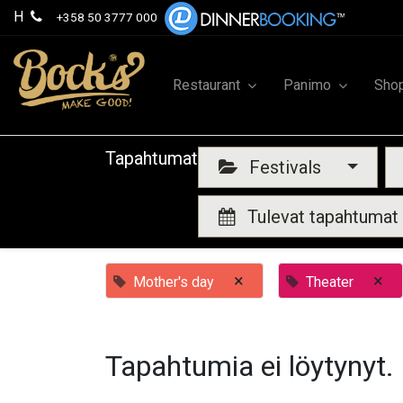
H
+358 50 3777 000
Restaurant
Panimo
Sho
Tapahtumat
Festivals
Tulevat tapahtumat
×
×
Mother's day
Theater
Tapahtumia ei löytynyt.