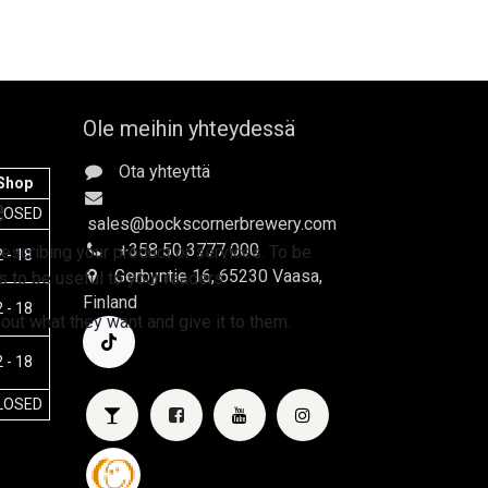
Ole meihin yhteydessä
Ota yhteyttä
Shop
e
LOSED
sales
@bockscornerbrewery.com
+358 50 3777 000
escribing your product or services. To be
 - 18
Gerbyntie 16
, 65230 Vaasa,
 to be useful to your readers.
Finland
 - 18
 out what they want and give it to them.
 - 18
LOSED