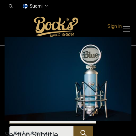
Suomi
Sign in
Tapahtumat
Festivals
Family Events
Music Event
Tulevat tapahtumat
Section Subtitle