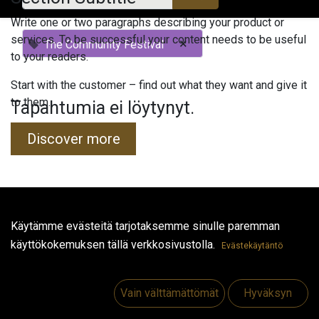
Write one or two paragraphs describing your product or
services. To be successful your content needs to be useful
×
The Community Festival
to your readers.
Start with the customer – find out what they want and give it
to them.
Tapahtumia ei löytynyt.
Discover more
Hyödyllisiä linkkejä
Käytämme evästeitä tarjotaksemme sinulle paremman
käyttökokemuksen tällä verkkosivustolla.
Etusivu
Evästekäytäntö
Jobs
Make Good
Vain välttämättömät
Hyväksyn
Ota yhteyttä