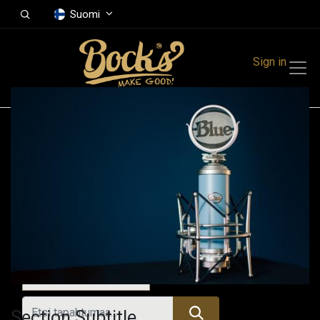
Suomi
Sign in
Tapahtumat
Festivals
Family Events
Music Event
Tänään
Section Subtitle