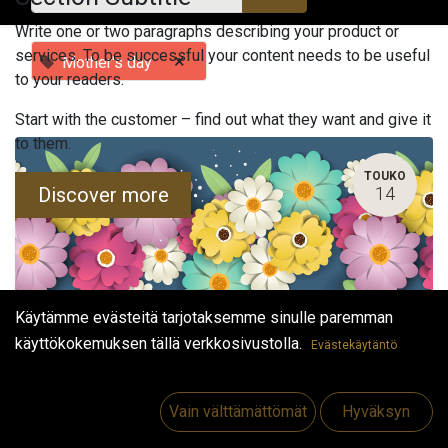
Write one or two paragraphs describing your product or
services. To be successful your content needs to be useful
×
Mother's day
to your readers.
Start with the customer – find out what they want and give it
to them.
TOUKO
Discover more
14
Käytämme evästeitä tarjotaksemme sinulle paremman
käyttökokemuksen tällä verkkosivustolla.
Evästekäytäntö
Äitienpäivä Lounas
14. toukokuuta 2023
-
12.00
(
Europe/Helsinki
)
Vain välttämättömät
Hyväksyn
Vaasa
,
Suomi