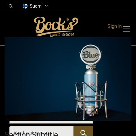
Suomi
Sign in
Tapahtumat
Festivals
Family Events
Music Event
Kaikki tapahtumat
Section Subtitle