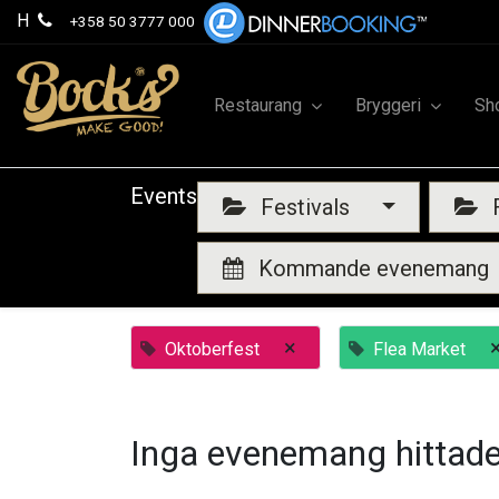
H
+358 50 3777 000
Restaurang
Bryggeri
Sh
Events
Festivals
F
Kommande evenemang
×
Oktoberfest
Flea Market
Inga evenemang hittade