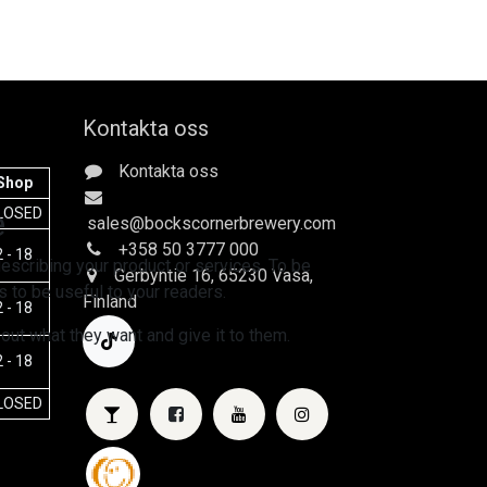
Kontakta oss
Kontakta oss
Shop
e
LOSED
sales
@bockscornerbrewery.com
+358 50 3777 000
 - 18
escribing your product or services. To be
Gerbyntie 16
, 65230 Vasa,
 to be useful to your readers.
Finland
 - 18
 out what they want and give it to them.
 - 18
LOSED