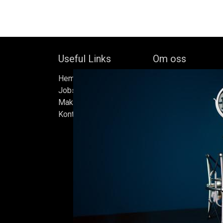
Useful Links
Om oss
Hem
Bock's Corner Brewer
Jobs
oberoende bryggeri b
Make Good
av Bock Brewery, gr
Kontakta oss
Efter nästan trettio 
bryggde vi den först
iskällare som renove
2015, som har blivit
Ölen bryggs i små s
sats måste uppfylla
standarder vi sätter 
endast det bästa är 