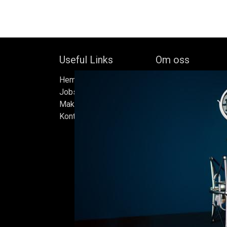
Useful Links
Om oss
Hem
Bock's Corner Brewer
Jobs
oberoende bryggeri b
Make Good
av Bock Brewery, gr
Kontakta oss
Efter nästan trettio 
bryggde vi den först
iskällare som renove
2015, som har blivit
Ölen bryggs i små s
sats måste uppfylla
standarder vi sätter 
endast det bästa är 