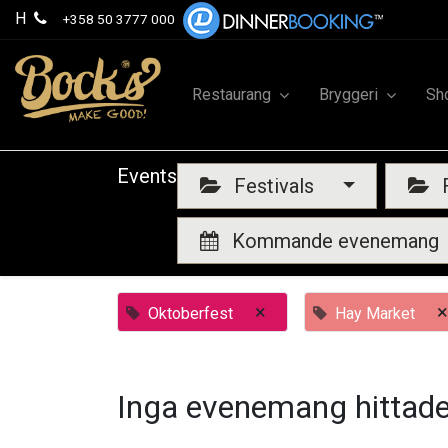
H
+358 50 3777 000
Restaurang
Bryggeri
Sh
Events
Festivals
F
Kommande evenemang
×
×
Oktoberfest
Hay Market
Inga evenemang hittade