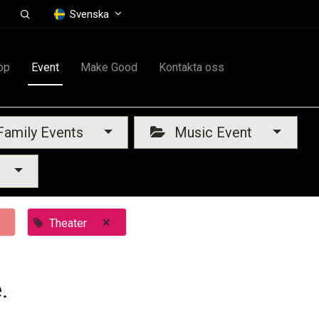
Svenska
op
Event
Make Good
Kontakta oss
amily Events
Music Event
×
Theater
.