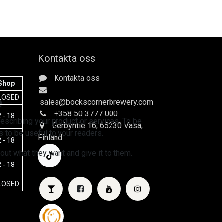
Kontakta oss
Kontakta oss
Shop
e
LOSED
sales
@bockscornerbrewery.com
+358 50 3777 000
 - 18
escribing your product or services. To be
Gerbyntie 16
, 65230 Vasa,
 to be useful to your readers.
Finland
 - 18
 out what they want and give it to them.
 - 18
LOSED