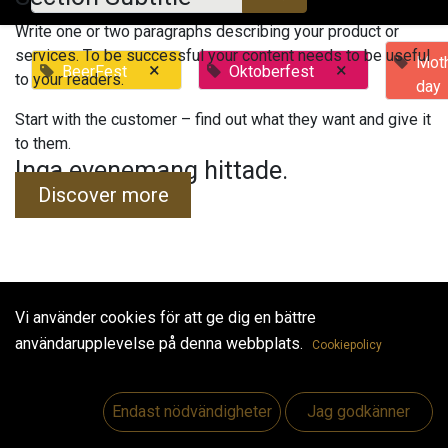
Write one or two paragraphs describing your product or
services. To be successful your content needs to be useful
Moth
×
×
BeerFest
Oktoberfest
to your readers.
day
Start with the customer – find out what they want and give it
to them.
Inga evenemang hittade.
Discover more
Vi använder cookies för att ge dig en bättre
Useful Links
användarupplevelse på denna webbplats.
Cookiepolicy
Hem
Jobs
Endast nödvändigheter
Jag godkänner
Make Good
Kontakta oss