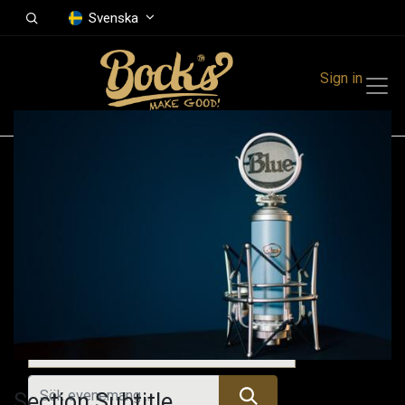
Svenska
Sign in
Events
Festivals
Family Events
Music Event
Tidigare evenemang
Section Subtitle