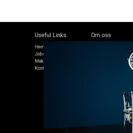
Useful Links
Om oss
Hem
Bock's Corner Brewer
Jobs
oberoende bryggeri b
Make Good
av Bock Brewery, gr
Kontakta oss
Efter nästan trettio 
bryggde vi den först
iskällare som renove
2015, som har blivit
Ölen bryggs i små s
sats måste uppfylla
standarder vi sätter 
endast det bästa är 