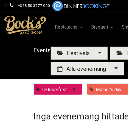
H
+358 50 3777 000
Restaurang
Bryggeri
Sh
Events
Festivals
F
Alla evenemang
×
Oktoberfest
Mother's day
Inga evenemang hittade