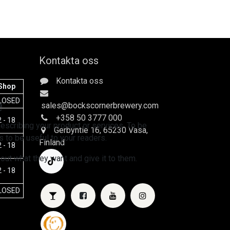
Kontakta oss
Kontakta oss
Shop
e
LOSED
sales
@bockscornerbrewery.com
+358 50 3777 000
 - 18
escribing your product or services. To be
Gerbyntie 16
, 65230 Vasa,
 to be useful to your readers.
Finland
 - 18
 out what they want and give it to them.
 - 18
LOSED