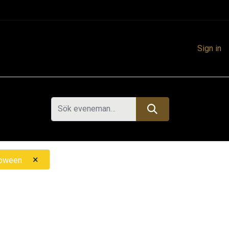
Sign in
×
loween