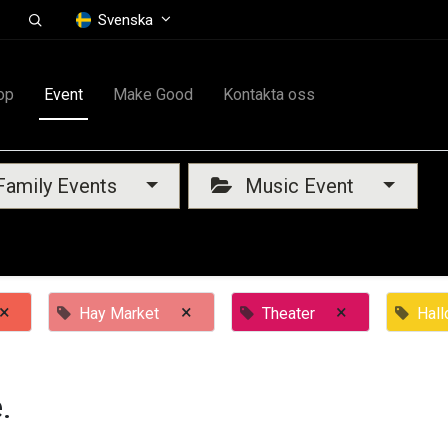
Svenska
op
Event
Make Good
Kontakta oss
amily Events
Music Event
×
×
×
Hay Market
Theater
Hal
.