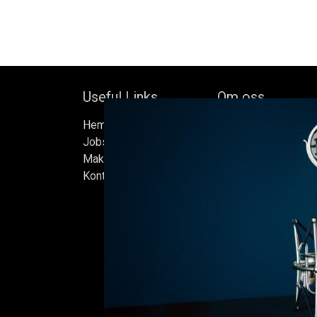
Useful Links
Om oss
Hem
Bock's Corner Brewer
Jobs
oberoende bryggeri b
Make Good
av Bock Brewery, gr
Kontakta oss
Efter nästan trettio 
bryggde vi den först
iskällare som renove
2015, som har blivit
Ölen bryggs i små s
sats måste uppfylla
standarder vi sätter 
endast det bästa är 