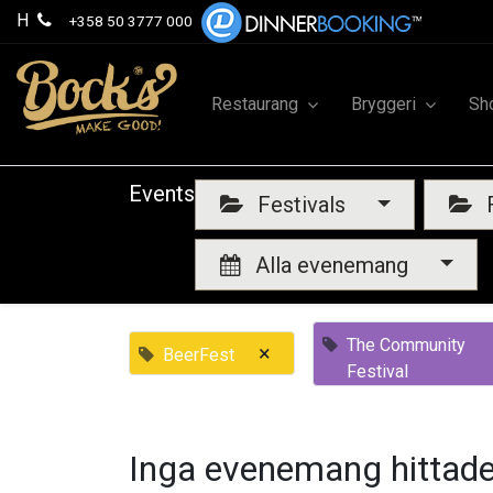
H
+358 50 3777 000
Restaurang
Bryggeri
Sh
Events
Festivals
F
Alla evenemang
The Community
×
BeerFest
Festival
Inga evenemang hittade