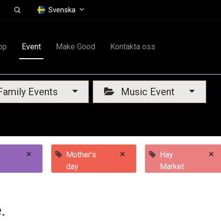
Svenska
op
Event
Make Good
Kontakta oss
amily Events
Music Event
×
×
×
Mother's
Hay
day
Market
.