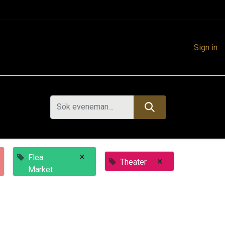
Sign in
×
Flea
×
Theater
Market