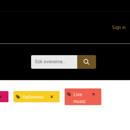
Sign in
×
Live
×
×
Halloween
music