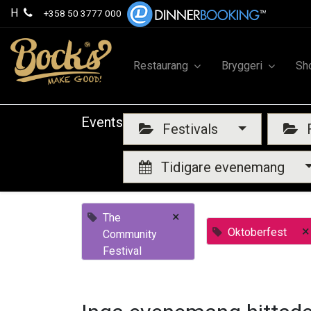
H
+358 50 3777 000
Restaurang
Bryggeri
Sh
Events
Festivals
F
Tidigare evenemang
×
The
×
Oktoberfest
Community
Festival