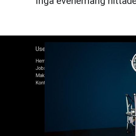
Inga evenemang hittade
Useful Links
Om oss
Hem
Bock's Corner Brewer
Jobs
oberoende bryggeri b
Make Good
av Bock Brewery, gr
Kontakta oss
Efter nästan trettio 
bryggde vi den först
iskällare som renove
2015, som har blivit
Ölen bryggs i små s
sats måste uppfylla
standarder vi sätter 