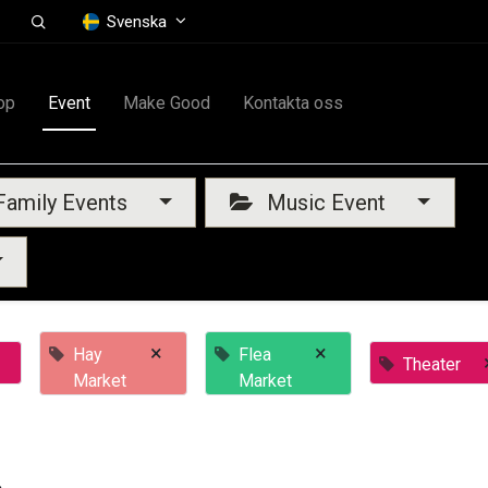
Svenska
op
Event
Make Good
Kontakta oss
amily Events
Music Event
×
×
Hay
Flea
Theater
Market
Market