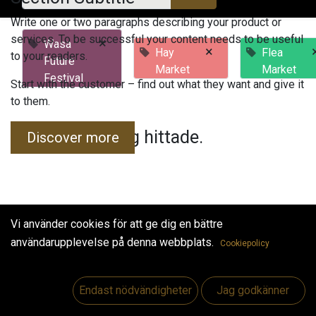
Write one or two paragraphs describing your product or
services. To be successful your content needs to be useful
×
Wasa
×
Hay
Flea
to your readers.
Future
Market
Market
Festival
Start with the customer – find out what they want and give it
to them.
Inga evenemang hittade.
Discover more
Vi använder cookies för att ge dig en bättre
användarupplevelse på denna webbplats.
Cookiepolicy
Useful Links
Hem
Endast nödvändigheter
Jag godkänner
Jobs
Make Good