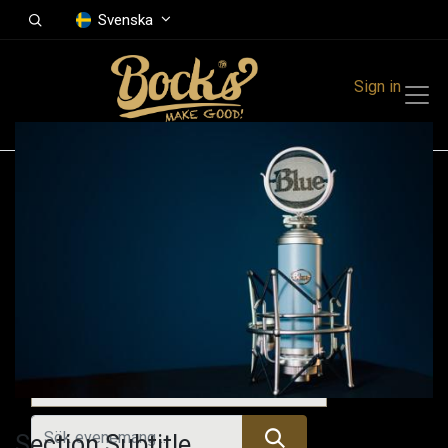
Svenska
Sign in
Events
Festivals
Family Events
Music Event
Tidigare evenemang
Section Subtitle