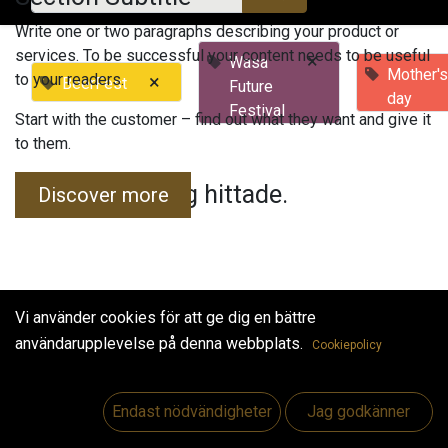
Write one or two paragraphs describing your product or
services. To be successful your content needs to be useful
×
Wasa
Mother'
to your readers.
×
BeerFest
Future
day
Festival
Start with the customer – find out what they want and give it
to them.
Inga evenemang hittade.
Discover more
Vi använder cookies för att ge dig en bättre
användarupplevelse på denna webbplats.
Cookiepolicy
Useful Links
Hem
Endast nödvändigheter
Jag godkänner
Jobs
Make Good