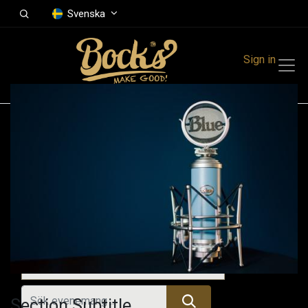
Svenska
Sign in
Events
Festivals
Family Events
Music Event
Tidigare evenemang
Section Subtitle