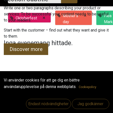
Write one or two paragraphs describing your product or
services. To be successful your content needs to be useful
×
Mother's
Flea
×
Oktoberfest
to your readers.
day
Mark
Start with the customer – find out what they want and give it
to them.
Inga evenemang hittade.
Discover more
Vi använder cookies för att ge dig en bättre
Useful Links
användarupplevelse på denna webbplats.
Cookiepolicy
Hem
Jobs
Endast nödvändigheter
Jag godkänner
Make Good
Kontakta oss