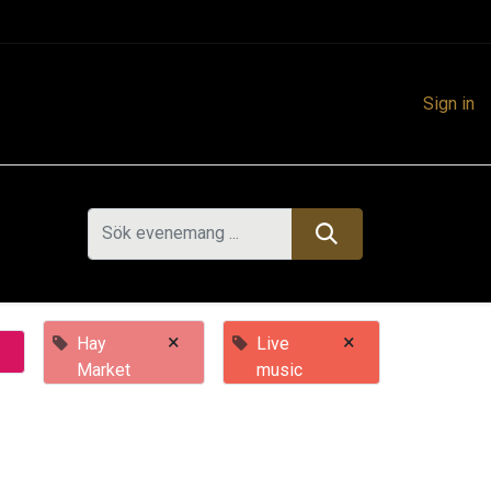
Sign in
×
×
Hay
Live
×
Market
music