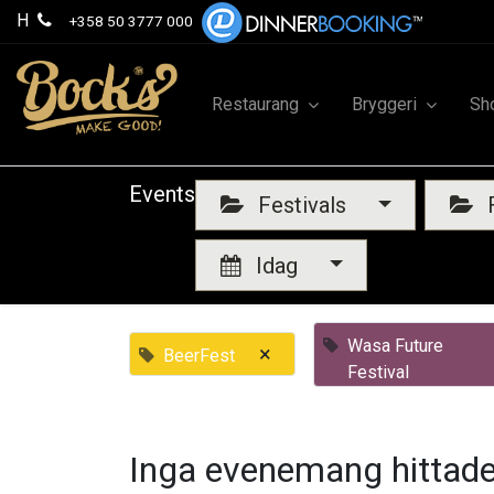
H
+358 50 3777 000
Restaurang
Bryggeri
Sh
Events
Festivals
F
Idag
Wasa Future
×
BeerFest
Festival
Inga evenemang hittade