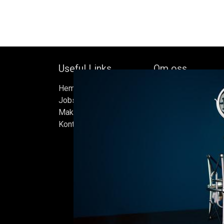
Useful Links
Om oss
Hem
Bock's Corner Brewer
Jobs
oberoende bryggeri b
Make Good
av Bock Brewery, gr
Kontakta oss
Efter nästan trettio 
bryggde vi den först
iskällare som renove
2015, som har blivit
Ölen bryggs i små s
sats måste uppfylla
standarder vi sätter 
endast det bästa är 