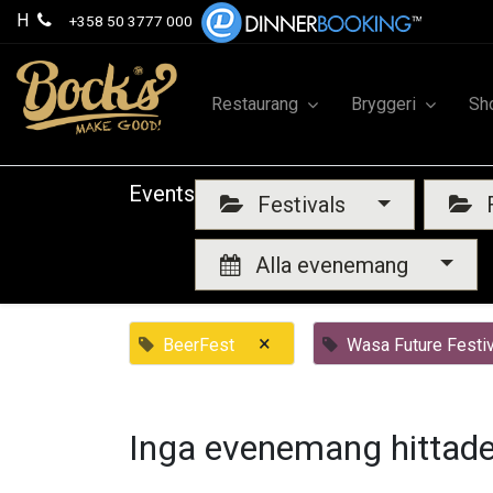
H
+358 50 3777 000
Restaurang
Bryggeri
Sh
Events
Festivals
F
Alla evenemang
×
BeerFest
Wasa Future Festiv
Inga evenemang hittade