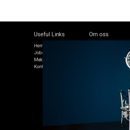
Useful Links
Om oss
Hem
Bock's Corner Brewer
Jobs
oberoende bryggeri b
Make Good
av Bock Brewery, gr
Kontakta oss
Efter nästan trettio 
bryggde vi den först
iskällare som renove
2015, som har blivit
Ölen bryggs i små s
sats måste uppfylla
standarder vi sätter 
endast det bästa är 