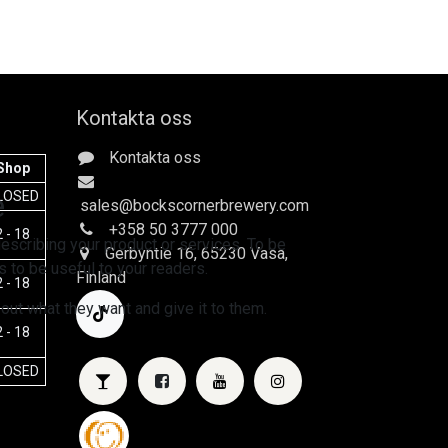
Kontakta oss
Kontakta oss
Shop
e
LOSED
sales
@bockscornerbrewery.com
+358 50 3777 000
 - 18
escribing your product or services. To be
Gerbyntie 16
, 65230 Vasa,
 to be useful to your readers.
Finland
 - 18
 out what they want and give it to them.
 - 18
LOSED