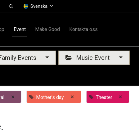
Svenska
op
Event
Make Good
Kontakta oss
amily Events
Music Event
×
×
×
al
Mother's day
Theater
.