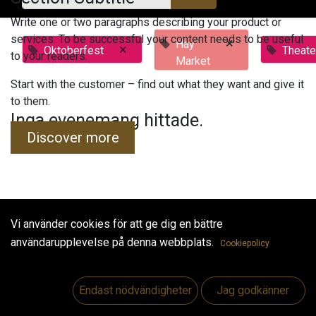
Write one or two paragraphs describing your product or
services. To be successful your content needs to be useful
×
Hay
×
Oktoberfest
Theate
to your readers.
Market
Start with the customer – find out what they want and give it
to them.
Inga evenemang hittade.
Discover more
Vi använder cookies för att ge dig en bättre
Useful Links
användarupplevelse på denna webbplats.
Cookiepolicy
Hem
Jobs
Endast nödvändigheter
Jag godkänner
Make Good
Kontakta oss