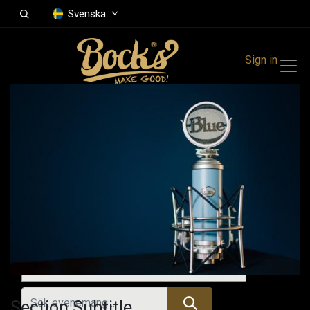
Svenska
Sign in
Events
Festivals
Family Events
Music Event
Kommande evenemang
Section Subtitle