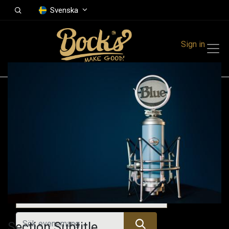
Svenska
Sign in
Events
Festivals
Family Events
Music Event
Tidigare evenemang
Section Subtitle