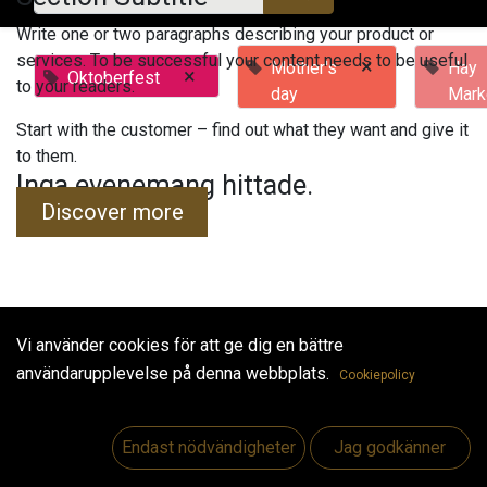
Write one or two paragraphs describing your product or
services. To be successful your content needs to be useful
×
Mother's
Hay
×
Oktoberfest
to your readers.
day
Mark
Start with the customer – find out what they want and give it
to them.
Inga evenemang hittade.
Discover more
Vi använder cookies för att ge dig en bättre
Useful Links
användarupplevelse på denna webbplats.
Cookiepolicy
Hem
Jobs
Endast nödvändigheter
Jag godkänner
Make Good
Kontakta oss