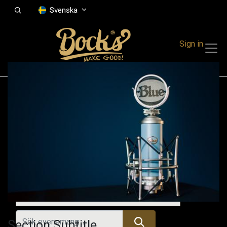
Svenska
Sign in
Events
Festivals
Family Events
Music Event
Kommande evenemang
Section Subtitle