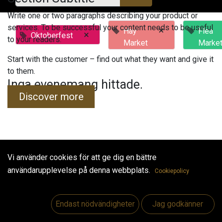
Write one or two paragraphs describing your product or
services. To be successful your content needs to be useful
×
Hay
Flea
×
Oktoberfest
to your readers.
Market
Marke
Start with the customer – find out what they want and give it
to them.
Inga evenemang hittade.
Discover more
Vi använder cookies för att ge dig en bättre
Useful Links
användarupplevelse på denna webbplats.
Cookiepolicy
Hem
Jobs
Endast nödvändigheter
Jag godkänner
Make Good
Kontakta oss