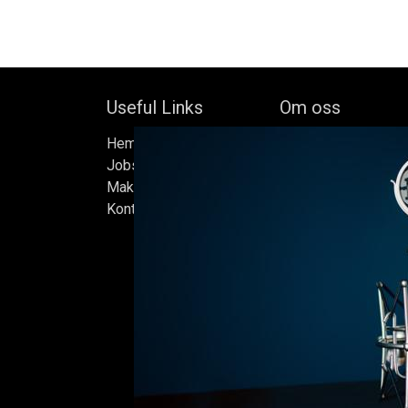
Useful Links
Om oss
Hem
Bock's Corner Brewer
Jobs
oberoende bryggeri b
Make Good
av Bock Brewery, gr
Kontakta oss
Efter nästan trettio 
bryggde vi den först
iskällare som renove
2015, som har blivit
Ölen bryggs i små s
sats måste uppfylla
standarder vi sätter 
endast det bästa är 