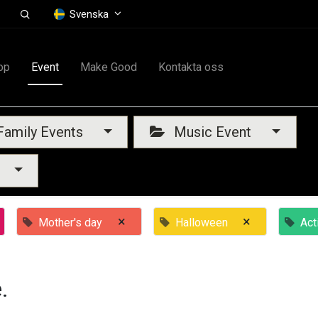
Svenska
op
Event
Make Good
Kontakta oss
amily Events
Music Event
×
×
Mother's day
Halloween
Act
.