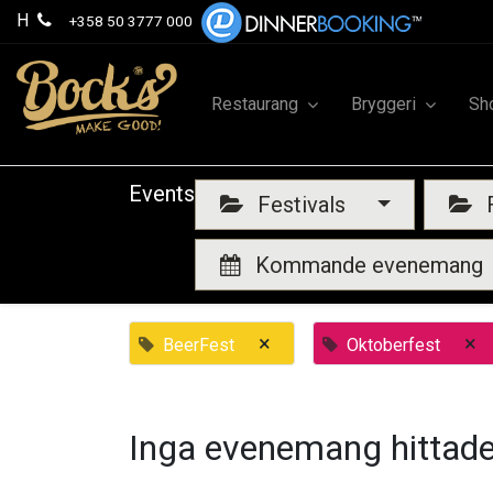
H
+358 50 3777 000
Restaurang
Bryggeri
Sh
Events
Festivals
F
Kommande evenemang
×
×
BeerFest
Oktoberfest
Inga evenemang hittade