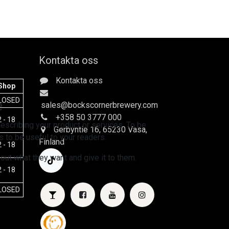
Kontakta oss
Kontakta oss
Shop
e
LOSED
sales
@bockscornerbrewery.com
+358 50 3777 000
 - 18
escribing your product or services. To be
Gerbyntie 16
, 65230 Vasa,
 to be useful to your readers.
Finland
 - 18
 out what they want and give it to them.
 - 18
LOSED