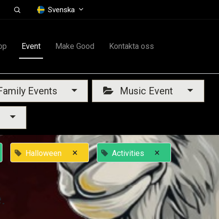
Svenska
op
Event
Make Good
Kontakta oss
amily Events
Music Event
×
×
Halloween
Activities
.