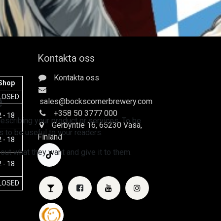
Kontakta oss
Kontakta oss
Shop
e
LOSED
sales
@bockscornerbrewery.com
+358 50 3777 000
 - 18
escribing your product or services. To be
Gerbyntie 16
, 65230 Vasa,
 to be useful to your readers.
Finland
 - 18
 out what they want and give it to them.
 - 18
LOSED