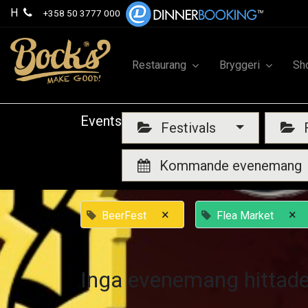
H
+358 50 3777 000
Restaurang
Bryggeri
Sh
Events
Festivals
F
Kommande evenemang
×
×
BeerFest
Flea Market
Inga evenemang hittade