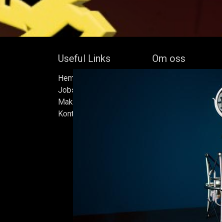
Useful Links
Om oss
Hem
Bock's Corner Brewer
Jobs
oberoende bryggeri b
Make Good
av Bock Brewery, gr
Kontakta oss
Efter nästan trettio 
bryggde vi den först
iskällare som renove
2015, som har blivit
Ölen bryggs i små s
sats måste uppfylla
standarder vi sätter 
endast det bästa är 