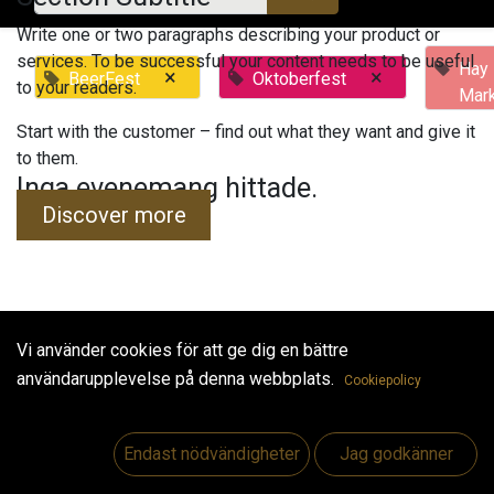
Write one or two paragraphs describing your product or
services. To be successful your content needs to be useful
Hay
×
×
BeerFest
Oktoberfest
to your readers.
Mar
Start with the customer – find out what they want and give it
to them.
Inga evenemang hittade.
Discover more
Vi använder cookies för att ge dig en bättre
Useful Links
användarupplevelse på denna webbplats.
Cookiepolicy
Hem
Jobs
Endast nödvändigheter
Jag godkänner
Make Good
Kontakta oss