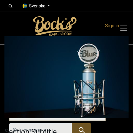
Svenska
Sign in
Events
Festivals
Family Events
Music Event
Kommande evenemang
Section Subtitle