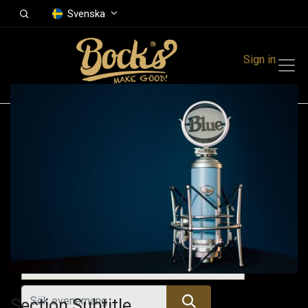
Svenska
Sign in
Events
Festivals
Family Events
Music Event
Kommande evenemang
Section Subtitle