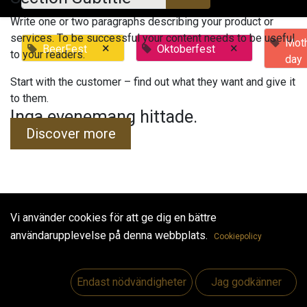
Write one or two paragraphs describing your product or
services. To be successful your content needs to be useful
Moth
×
×
BeerFest
Oktoberfest
to your readers.
day
Start with the customer – find out what they want and give it
to them.
Inga evenemang hittade.
Discover more
Vi använder cookies för att ge dig en bättre
Useful Links
användarupplevelse på denna webbplats.
Cookiepolicy
Hem
Jobs
Endast nödvändigheter
Jag godkänner
Make Good
Kontakta oss