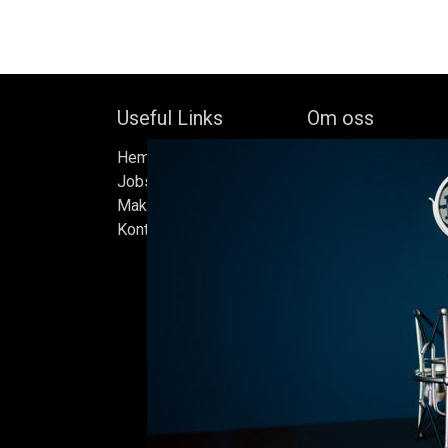
Useful Links
Om oss
Hem
Bock's Corner Brewer
Jobs
oberoende bryggeri b
Make Good
av Bock Brewery, gr
Kontakta oss
Efter nästan trettio 
bryggde vi den först
iskällare som renove
2015, som har blivit
Ölen bryggs i små s
sats måste uppfylla
standarder vi sätter 
endast det bästa är 