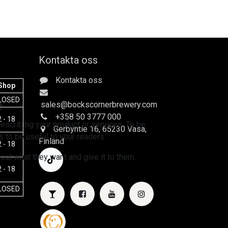
Kontakta oss
Kontakta oss
Shop
e
LOSED
sales
@bockscornerbrewery.com
+358 50 3777 000
 - 18
escribing your product or services. To be
Gerbyntie 16
, 65230 Vasa,
 to be useful to your readers.
Finland
 - 18
 out what they want and give it to them.
 - 18
LOSED