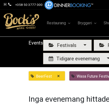
H
+358 50 3777 000
Restaurang
Bryggeri
Sh
Events
Festivals
F
Tidigare evenemang
×
BeerFest
Wasa Future Festiv
Inga evenemang hittade