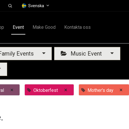
Svenska
op
Event
Make Good
Kontakta oss
amily Events
Music Event
×
×
×
al
Oktoberfest
Mother's day
.