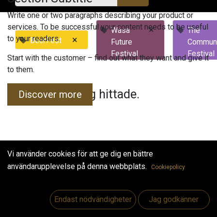
Write one or two paragraphs describing your product or
services. To be successful your content needs to be useful
×
Wasa
The
to your readers.
×
BeerFest
Future
Commun
Festival
Festival
Start with the customer – find out what they want and give it
to them.
Inga evenemang hittade.
Discover more
Vi använder cookies för att ge dig en bättre
användarupplevelse på denna webbplats.
Cookiepolicy
Useful Links
Hem
Endast nödvändigheter
Jag godkänner
Jobs
Make Good