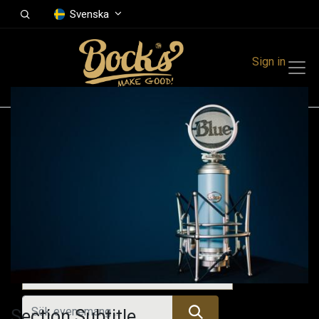
Svenska
Sign in
Events
Festivals
Family Events
Music Event
Tidigare evenemang
Section Subtitle