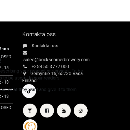
Kontakta oss
Kontakta oss
Shop
e
LOSED
sales
@bockscornerbrewery.com
+358 50 3777 000
 - 18
escribing your product or services. To be
Gerbyntie 16
, 65230 Vasa,
 to be useful to your readers.
Finland
 - 18
 out what they want and give it to them.
 - 18
LOSED