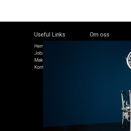
Useful Links
Om oss
Hem
Bock's Corner Brewer
Jobs
oberoende bryggeri b
Make Good
av Bock Brewery, gr
Kontakta oss
Efter nästan trettio 
bryggde vi den först
iskällare som renove
2015, som har blivit
Ölen bryggs i små s
sats måste uppfylla
standarder vi sätter 
endast det bästa är 