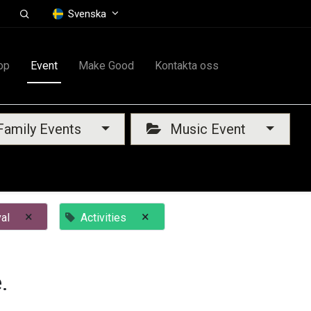
Svenska
op
Event
Make Good
Kontakta oss
amily Events
Music Event
×
×
al
Activities
.