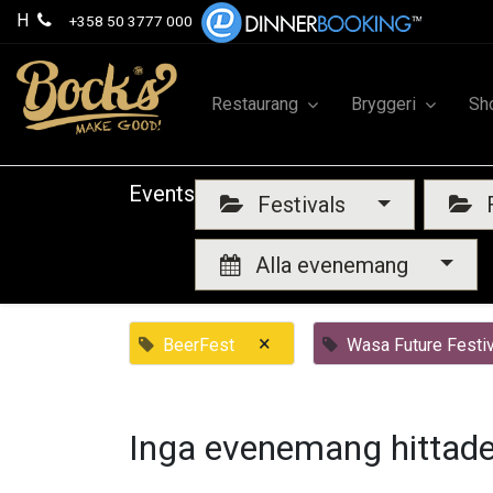
H
+358 50 3777 000
Restaurang
Bryggeri
Sh
Events
Festivals
F
Alla evenemang
×
BeerFest
Wasa Future Festiv
Inga evenemang hittade