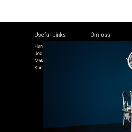
Useful Links
Om oss
Hem
Bock's Corner Brewer
Jobs
oberoende bryggeri b
Make Good
av Bock Brewery, gr
Kontakta oss
Efter nästan trettio 
bryggde vi den först
iskällare som renove
2015, som har blivit
Ölen bryggs i små s
sats måste uppfylla
standarder vi sätter 
endast det bästa är 