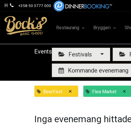
H
+358 50 3777 000
Restaurang
Bryggeri
Sh
Events
Festivals
F
Kommande evenemang
×
×
BeerFest
Flea Market
Inga evenemang hittade