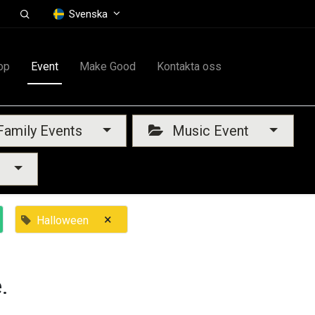
Svenska
op
Event
Make Good
Kontakta oss
amily Events
Music Event
×
Halloween
.