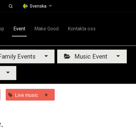
Svenska
op
Event
Make Good
Kontakta oss
amily Events
Music Event
×
Live music
.