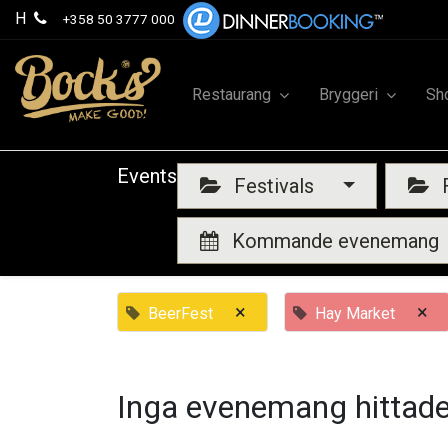
H
+358 50 3777 000
Restaurang
Bryggeri
Sh
Events
Festivals
F
Kommande evenemang
×
×
BeerFest
Hay Market
Inga evenemang hittade