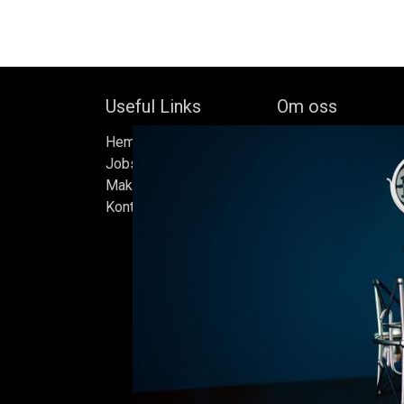
Useful Links
Om oss
Hem
Bock's Corner Brewer
Jobs
oberoende bryggeri b
Make Good
av Bock Brewery, gr
Kontakta oss
Efter nästan trettio 
bryggde vi den först
iskällare som renove
2015, som har blivit
Ölen bryggs i små s
sats måste uppfylla
standarder vi sätter 
endast det bästa är 