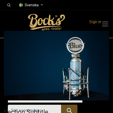
Svenska
Sign in
Events
Festivals
Family Events
Music Event
Tidigare evenemang
Section Subtitle