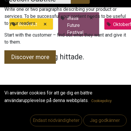
Write one or two paragraphs describing your product or
services. To be successful your content needs to be useful
×
Wasa
to your readers.
×
BeerFest
Oktober
Future
Festival
Start with the customer – find out what they want and give it
to them.
Inga evenemang hittade.
Discover more
Vi använder cookies för att ge dig en bättre
användarupplevelse på denna webbplats.
Cookiepolicy
Useful Links
Hem
Endast nödvändigheter
Jag godkänner
Jobs
Make Good