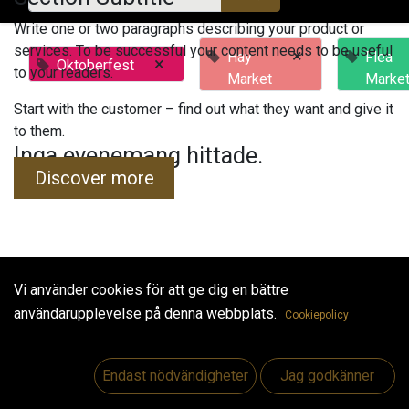
Write one or two paragraphs describing your product or
services. To be successful your content needs to be useful
×
Hay
Flea
×
Oktoberfest
to your readers.
Market
Marke
Start with the customer – find out what they want and give it
to them.
Inga evenemang hittade.
Discover more
Vi använder cookies för att ge dig en bättre
Useful Links
användarupplevelse på denna webbplats.
Cookiepolicy
Hem
Jobs
Endast nödvändigheter
Jag godkänner
Make Good
Kontakta oss