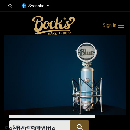
Svenska
Sign in
Events
Festivals
Family Events
Music Event
Tidigare evenemang
Section Subtitle