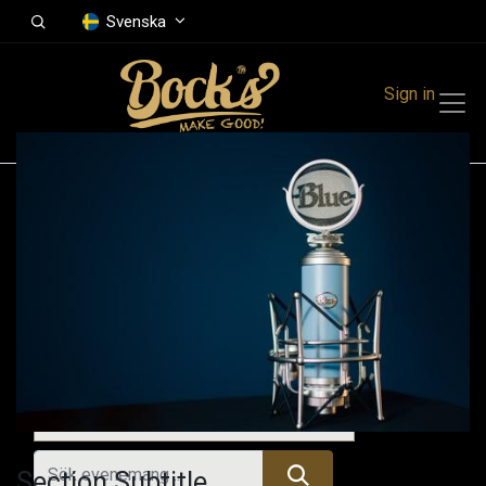
Svenska
Sign in
Events
Festivals
Family Events
Music Event
Tidigare evenemang
Section Subtitle