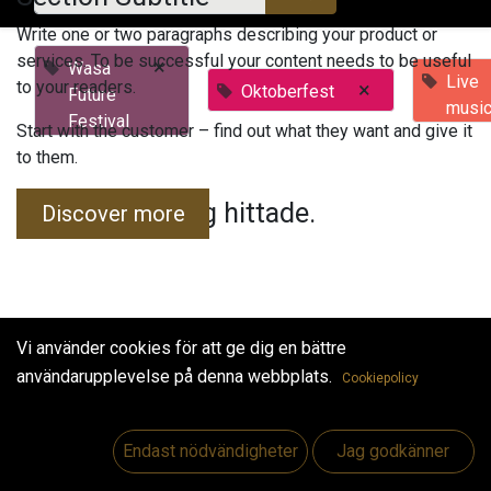
Write one or two paragraphs describing your product or
services. To be successful your content needs to be useful
×
Wasa
Live
to your readers.
×
Oktoberfest
Future
musi
Festival
Start with the customer – find out what they want and give it
to them.
Inga evenemang hittade.
Discover more
Vi använder cookies för att ge dig en bättre
användarupplevelse på denna webbplats.
Cookiepolicy
Useful Links
Hem
Endast nödvändigheter
Jag godkänner
Jobs
Make Good