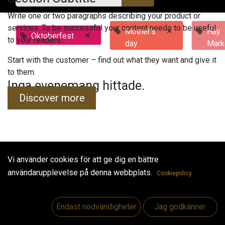
Write one or two paragraphs describing your product or
services. To be successful your content needs to be useful
×
Mother's
Hay
×
Oktoberfest
to your readers.
day
Mark
Start with the customer – find out what they want and give it
to them.
Inga evenemang hittade.
Discover more
Vi använder cookies för att ge dig en bättre
Useful Links
användarupplevelse på denna webbplats.
Cookiepolicy
Hem
Jobs
Endast nödvändigheter
Jag godkänner
Make Good
Kontakta oss