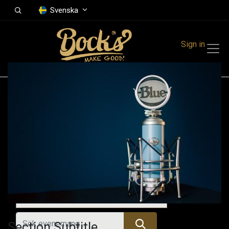
Svenska
Sign in
Events
Festivals
Family Events
Music Event
Tidigare evenemang
Section Subtitle