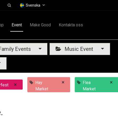
Svenska
op
Event
Make Good
Kontakta oss
amily Events
Music Event
×
×
Hay
Flea
×
rfest
Market
Market
.