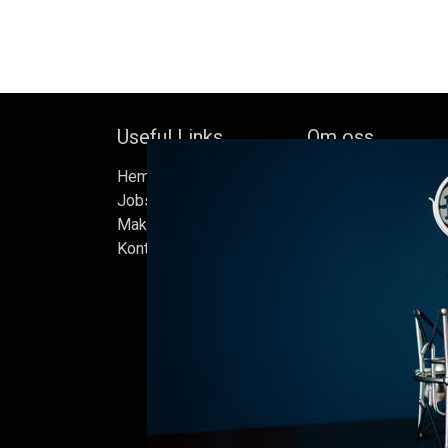
Useful Links
Om oss
Hem
Bock's Corner Brewer
Jobs
oberoende bryggeri b
Make Good
av Bock Brewery, gr
Kontakta oss
Efter nästan trettio 
bryggde vi den först
iskällare som renove
2015, som har blivit
Ölen bryggs i små s
sats måste uppfylla
standarder vi sätter 
endast det bästa är 