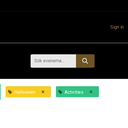
Sign in
×
×
Halloween
Activities