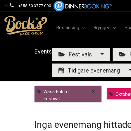
H
+358 50 3777 000
Restaurang
Bryggeri
Sh
Events
Festivals
F
Tidigare evenemang
×
Wasa Future
Oktobe
Festival
Inga evenemang hittade