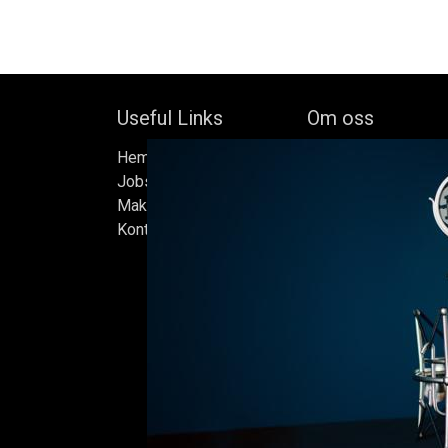
Useful Links
Om oss
Hem
Bock's Corner Brewer
Jobs
oberoende bryggeri b
Make Good
av Bock Brewery, gr
Kontakta oss
Efter nästan trettio 
bryggde vi den först
iskällare som renove
2015, som har blivit
Ölen bryggs i små s
sats måste uppfylla
standarder vi sätter 
endast det bästa är 