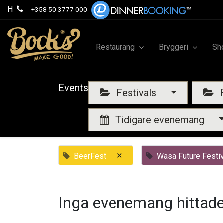
H
+358 50 3777 000
Restaurang
Bryggeri
Sh
Events
Festivals
F
Tidigare evenemang
×
BeerFest
Wasa Future Festiv
Inga evenemang hittade