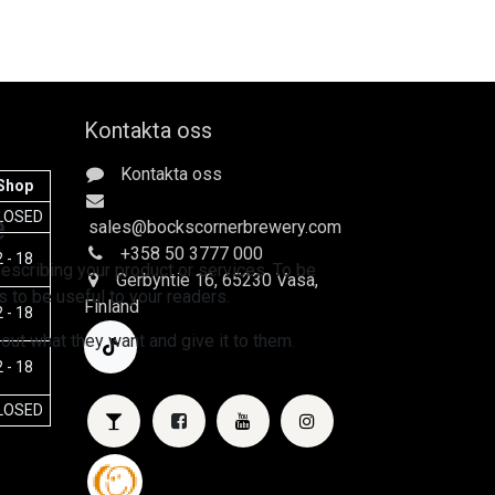
Kontakta oss
Kontakta oss
Shop
e
LOSED
sales
@bockscornerbrewery.com
+358 50 3777 000
 - 18
escribing your product or services. To be
Gerbyntie 16
, 65230 Vasa,
 to be useful to your readers.
Finland
 - 18
 out what they want and give it to them.
 - 18
LOSED