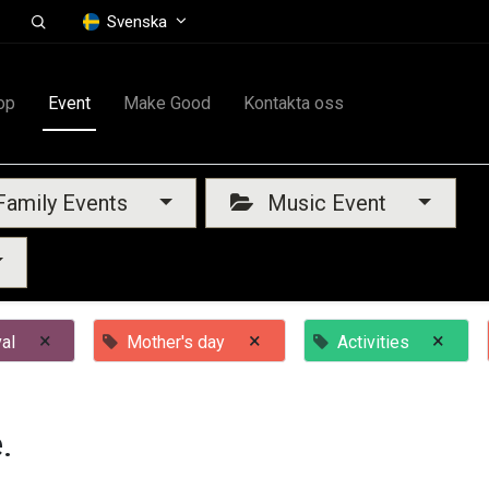
Svenska
op
Event
Make Good
Kontakta oss
amily Events
Music Event
×
×
×
al
Mother's day
Activities
.