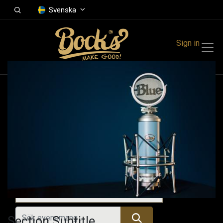
Svenska
Sign in
Events
Festivals
Family Events
Music Event
Tidigare evenemang
Section Subtitle