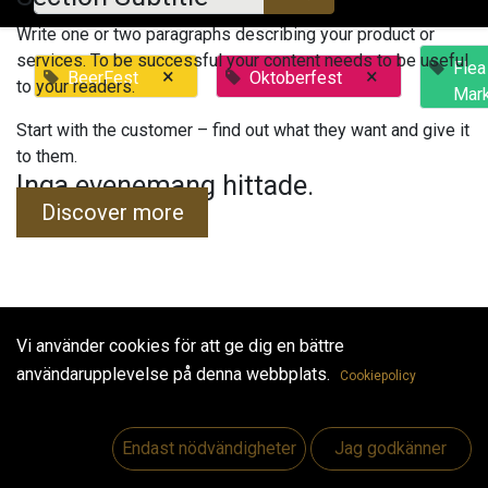
Write one or two paragraphs describing your product or
services. To be successful your content needs to be useful
Flea
×
×
BeerFest
Oktoberfest
to your readers.
Mar
Start with the customer – find out what they want and give it
to them.
Inga evenemang hittade.
Discover more
Vi använder cookies för att ge dig en bättre
Useful Links
användarupplevelse på denna webbplats.
Cookiepolicy
Hem
Jobs
Endast nödvändigheter
Jag godkänner
Make Good
Kontakta oss