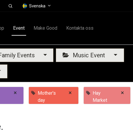
Svenska
op
Event
Make Good
Kontakta oss
amily Events
Music Event
×
×
×
Mother's
Hay
day
Market
.