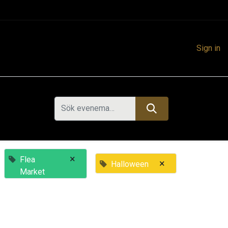
Sign in
×
Flea
×
Halloween
Market