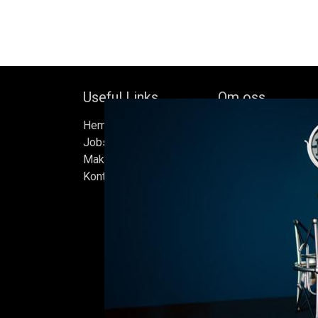
Useful Links
Om oss
Hem
Bock's Corner Brewer
Jobs
oberoende bryggeri b
Make Good
av Bock Brewery, gr
Kontakta oss
Efter nästan trettio 
bryggde vi den först
iskällare som renove
2015, som har blivit
Ölen bryggs i små s
sats måste uppfylla
standarder vi sätter 
endast det bästa är 