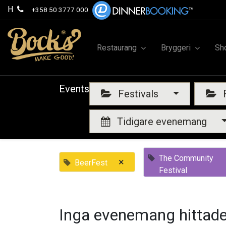
H
+358 50 3777 000
Restaurang
Bryggeri
Sh
Events
Festivals
F
Tidigare evenemang
The Community
×
BeerFest
Festival
Inga evenemang hittade