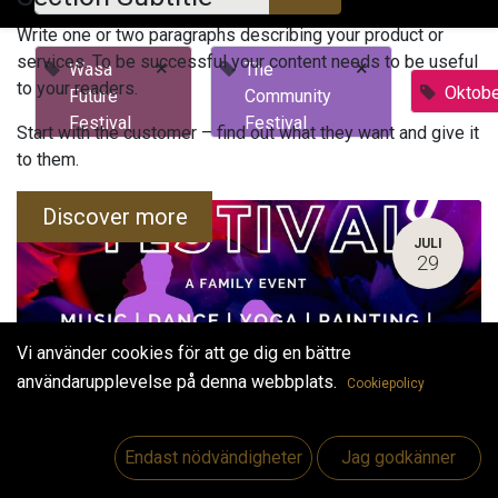
Write one or two paragraphs describing your product or
services. To be successful your content needs to be useful
×
×
Wasa
The
to your readers.
Oktobe
Future
Community
Festival
Festival
Start with the customer – find out what they want and give it
to them.
Discover more
JULI
29
Vi använder cookies för att ge dig en bättre
användarupplevelse på denna webbplats.
Cookiepolicy
Endast nödvändigheter
Jag godkänner
The Community Festival
29 juli 2023
-
10:00
(
Europe/Helsinki
)