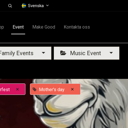
Svenska
op
Event
Make Good
Kontakta oss
amily Events
Music Event
×
×
rfest
Mother's day
.