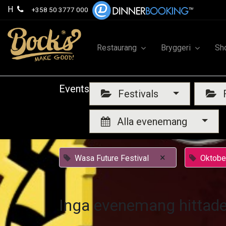
H
+358 50 3777 000
Restaurang
Bryggeri
Sh
Events
Festivals
F
Alla evenemang
×
Wasa Future Festival
Oktobe
Inga evenemang hittade