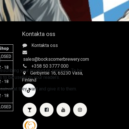
Kontakta oss
Kontakta oss
Shop
e
LOSED
sales
@bockscornerbrewery.com
+358 50 3777 000
 - 18
escribing your product or services. To be
Gerbyntie 16
, 65230 Vasa,
 to be useful to your readers.
Finland
 - 18
 out what they want and give it to them.
 - 18
LOSED