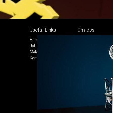
Useful Links
Om oss
Hem
Bock's Corner Brewer
Jobs
oberoende bryggeri b
Make Good
av Bock Brewery, gr
Kontakta oss
Efter nästan trettio 
bryggde vi den först
iskällare som renove
2015, som har blivit
Ölen bryggs i små s
sats måste uppfylla
standarder vi sätter 
endast det bästa är 