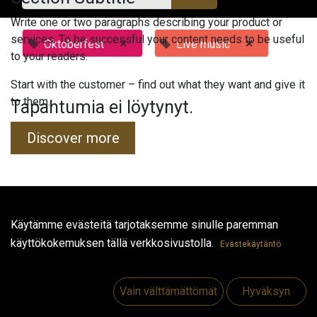
Write one or two paragraphs describing your product or
services. To be successful your content needs to be useful
×
×
Oktoberfest
Live music
to your readers.
Start with the customer – find out what they want and give it
to them.
Tapahtumia ei löytynyt.
Discover more
Hyödyllisiä linkkejä
Käytämme evästeitä tarjotaksemme sinulle paremman
käyttökokemuksen tällä verkkosivustolla.
Etusivu
Evästekäytäntö
Jobs
Make Good
Vain välttämättömät
Hyväksyn
Ota yhteyttä