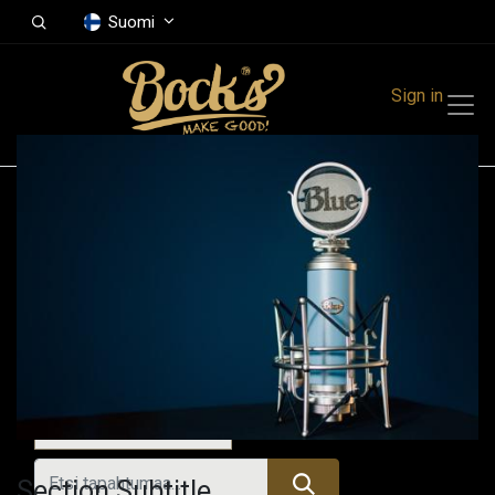
Suomi
Sign in
Tapahtumat
Festivals
Family Events
Music Event
Tänään
Section Subtitle