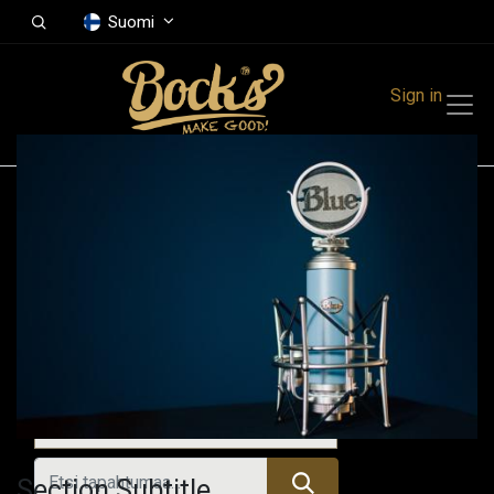
Suomi
Sign in
Tapahtumat
Festivals
Family Events
Music Event
Kaikki tapahtumat
Section Subtitle