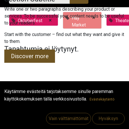
Write one or two paragraphs describing your product or
services. To be successful your content needs to be useful
×
Hay
×
Oktoberfest
Theate
to your readers.
Market
Start with the customer – find out what they want and give it
to them.
Tapahtumia ei löytynyt.
Discover more
Käytämme evästeitä tarjotaksemme sinulle paremman
Hyödyllisiä linkkejä
käyttökokemuksen tällä verkkosivustolla.
Evästekäytäntö
Etusivu
Jobs
Vain välttämättömät
Hyväksyn
Make Good
Ota yhteyttä