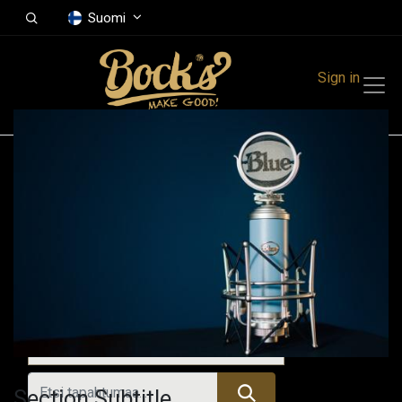
Suomi
Sign in
Tapahtumat
Festivals
Family Events
Music Event
Tulevat tapahtumat
Section Subtitle