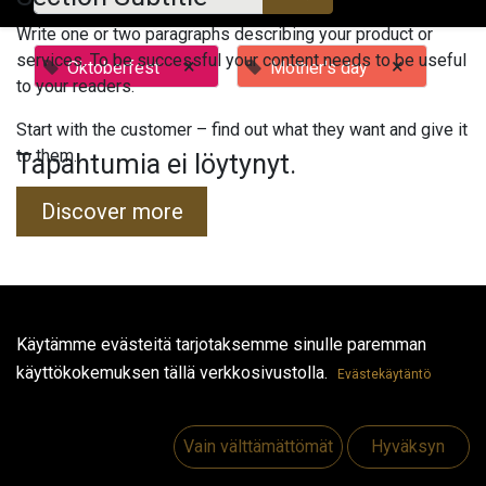
Write one or two paragraphs describing your product or
services. To be successful your content needs to be useful
×
×
Oktoberfest
Mother's day
to your readers.
Start with the customer – find out what they want and give it
to them.
Tapahtumia ei löytynyt.
Discover more
Hyödyllisiä linkkejä
Käytämme evästeitä tarjotaksemme sinulle paremman
käyttökokemuksen tällä verkkosivustolla.
Etusivu
Evästekäytäntö
Jobs
Make Good
Vain välttämättömät
Hyväksyn
Ota yhteyttä