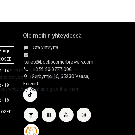
Ole meihin yhteydessä
Ota yhteyttä
Shop
e
LOSED
sales
@bockscornerbrewery.com
+358 50 3777 000
escribing your product or services. To be
 - 18
Gerbyntie 16
, 65230 Vaasa,
 to be useful to your readers.
Finland
 - 18
 out what they want and give it to them.
 - 18
LOSED