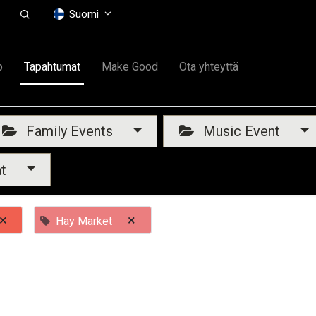
Suomi
p
Tapahtumat
Make Good
Ota yhteyttä
Family Events
Music Event
at
×
×
Hay Market