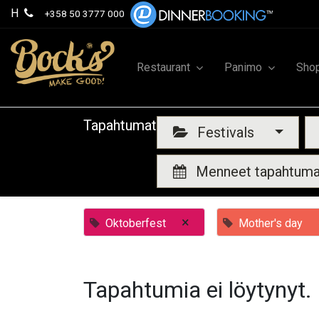
H
+358 50 3777 000
Restaurant
Panimo
Sho
Tapahtumat
Festivals
Menneet tapahtum
×
Oktoberfest
Mother's day
Tapahtumia ei löytynyt.