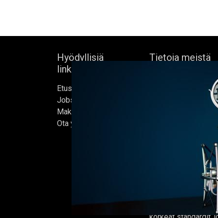
Hyödyllisiä
Tietoja meistä
linkkejä
Bock's Corner Brewe
Etusivu
itsenäinen panimo 
Jobs
sydämessä, joka per
Make Good
1890. Lähes kolm
Ota yhteyttä
vuoden hiljaiselon 
ensimmäisen oluter
kunnostetussa jääke
helmikuussa 2015, jo
kotimme.
Oluet valmistetaan 
ja jokaisen erän on t
korkeat standardit,